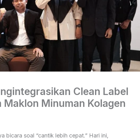
gintegrasikan Clean Label
am Maklon Minuman Kolagen
 bicara soal “cantik lebih cepat.” Hari ini,